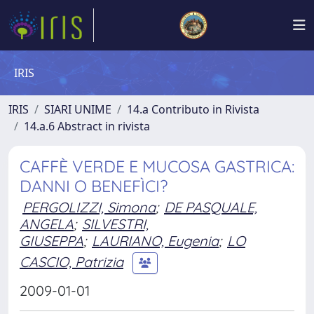
IRIS
IRIS
SIARI UNIME
14.a Contributo in Rivista
14.a.6 Abstract in rivista
CAFFÈ VERDE E MUCOSA GASTRICA:
DANNI O BENEFÌCI?
PERGOLIZZI, Simona
;
DE PASQUALE,
ANGELA
;
SILVESTRI,
GIUSEPPA
;
LAURIANO, Eugenia
;
LO
CASCIO, Patrizia
2009-01-01