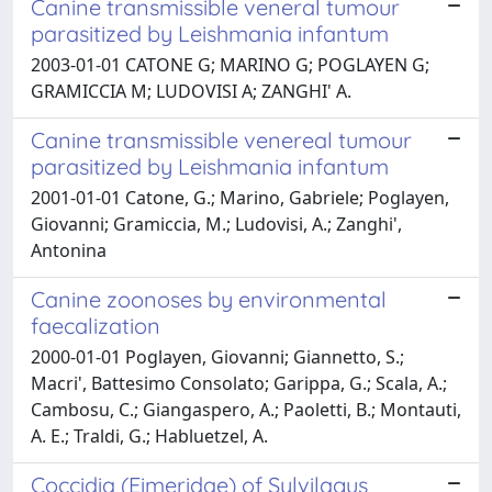
Canine transmissible veneral tumour
parasitized by Leishmania infantum
2003-01-01 CATONE G; MARINO G; POGLAYEN G;
GRAMICCIA M; LUDOVISI A; ZANGHI' A.
Canine transmissible venereal tumour
parasitized by Leishmania infantum
2001-01-01 Catone, G.; Marino, Gabriele; Poglayen,
Giovanni; Gramiccia, M.; Ludovisi, A.; Zanghi',
Antonina
Canine zoonoses by environmental
faecalization
2000-01-01 Poglayen, Giovanni; Giannetto, S.;
Macri', Battesimo Consolato; Garippa, G.; Scala, A.;
Cambosu, C.; Giangaspero, A.; Paoletti, B.; Montauti,
A. E.; Traldi, G.; Habluetzel, A.
Coccidia (Eimeridae) of Sylvilagus