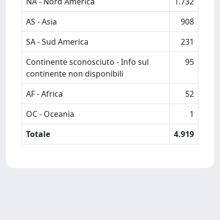
NA - Nord America
1.732
AS - Asia
908
SA - Sud America
231
Continente sconosciuto - Info sul
95
continente non disponibili
AF - Africa
52
OC - Oceania
1
Totale
4.919
Powered by
IRIS
-
about IRIS
-