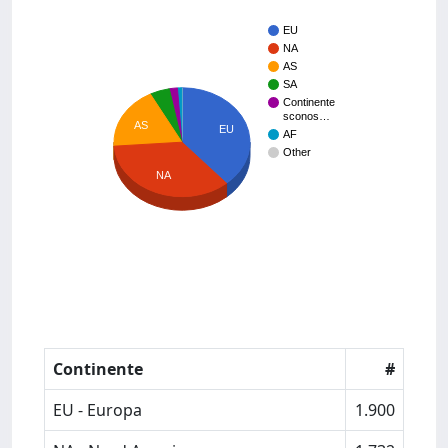
EU
NA
AS
SA
Continente
sconos…
AS
EU
AF
Other
NA
Continente
#
EU - Europa
1.900