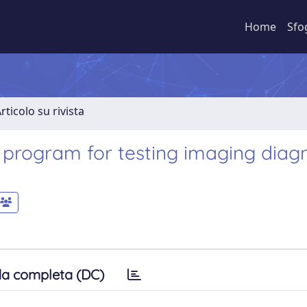
Home
Sfo
rticolo su rivista
 program for testing imaging diag
a completa (DC)