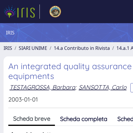
IRIS
IRIS
SIARI UNIME
14.a Contributo in Rivista
14.a.1 A
An integrated quality assurance
equipments
TESTAGROSSA, Barbara
;
SANSOTTA, Carlo
2003-01-01
Scheda breve
Scheda completa
Sched