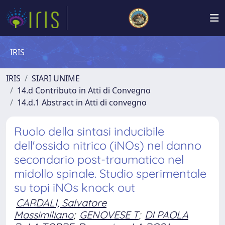
IRIS
IRIS
SIARI UNIME
14.d Contributo in Atti di Convegno
14.d.1 Abstract in Atti di convegno
Ruolo della sintasi inducibile
dell'ossido nitrico (iNOs) nel danno
secondario post-traumatico nel
midollo spinale. Studio sperimentale
su topi iNOs knock out
CARDALI, Salvatore
Massimiliano
;
GENOVESE T
;
DI PAOLA