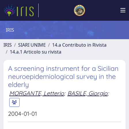
IRIS
IRIS
SIARI UNIME
14.a Contributo in Rivista
14.a.1 Articolo su rivista
A screening instrument for a Sicilian
neuroepidemiological survey in the
elderly
MORGANTE, Letterio
;
BASILE, Giorgio
;
2004-01-01