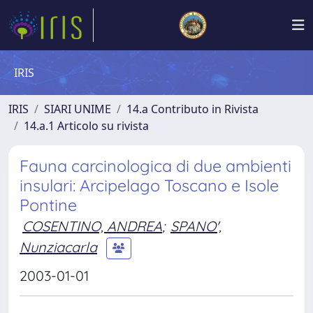
IRIS
IRIS
SIARI UNIME
14.a Contributo in Rivista
14.a.1 Articolo su rivista
Fauna carcinologica di due ambienti
insulari: Arcipelago Toscano e Isole
Pontine
COSENTINO, ANDREA
;
SPANO',
Nunziacarla
2003-01-01