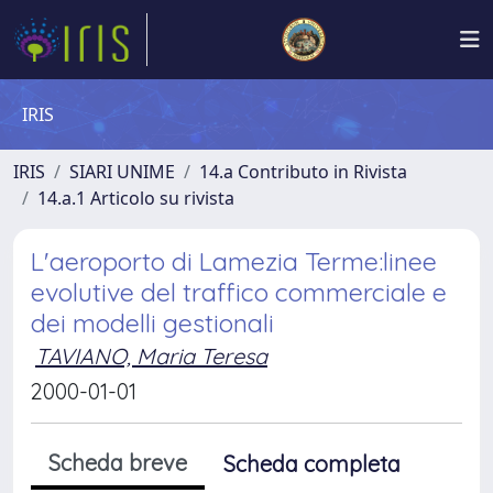
IRIS
IRIS
SIARI UNIME
14.a Contributo in Rivista
14.a.1 Articolo su rivista
L'aeroporto di Lamezia Terme:linee
evolutive del traffico commerciale e
dei modelli gestionali
TAVIANO, Maria Teresa
2000-01-01
Scheda breve
Scheda completa