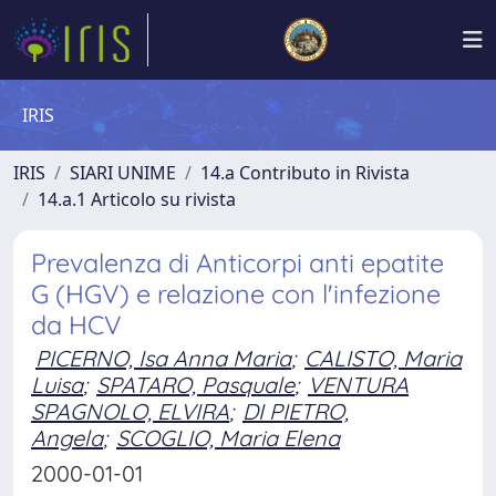
IRIS
IRIS
SIARI UNIME
14.a Contributo in Rivista
14.a.1 Articolo su rivista
Prevalenza di Anticorpi anti epatite
G (HGV) e relazione con l'infezione
da HCV
PICERNO, Isa Anna Maria
;
CALISTO, Maria
Luisa
;
SPATARO, Pasquale
;
VENTURA
SPAGNOLO, ELVIRA
;
DI PIETRO,
Angela
;
SCOGLIO, Maria Elena
2000-01-01