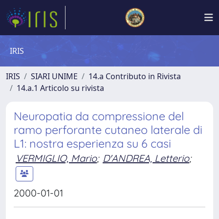
IRIS
IRIS
SIARI UNIME
14.a Contributo in Rivista
14.a.1 Articolo su rivista
Neuropatia da compressione del
ramo perforante cutaneo laterale di
L1: nostra esperienza su 6 casi
VERMIGLIO, Mario
;
D'ANDREA, Letterio
;
2000-01-01