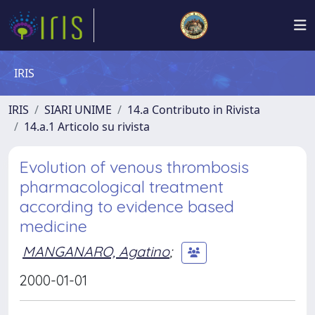
IRIS
IRIS
SIARI UNIME
14.a Contributo in Rivista
14.a.1 Articolo su rivista
Evolution of venous thrombosis
pharmacological treatment
according to evidence based
medicine
MANGANARO, Agatino
;
2000-01-01