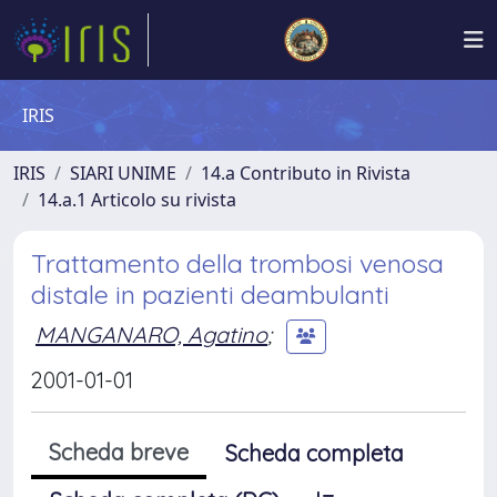
IRIS
IRIS
SIARI UNIME
14.a Contributo in Rivista
14.a.1 Articolo su rivista
Trattamento della trombosi venosa
distale in pazienti deambulanti
MANGANARO, Agatino
;
2001-01-01
Scheda breve
Scheda completa