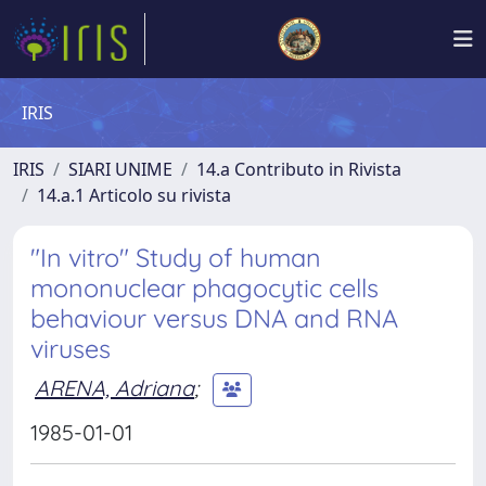
IRIS
IRIS
SIARI UNIME
14.a Contributo in Rivista
14.a.1 Articolo su rivista
"In vitro" Study of human
mononuclear phagocytic cells
behaviour versus DNA and RNA
viruses
ARENA, Adriana
;
1985-01-01