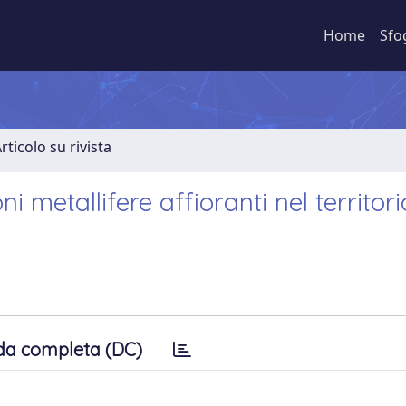
Home
Sfo
rticolo su rivista
i metallifere affioranti nel territori
da completa (DC)