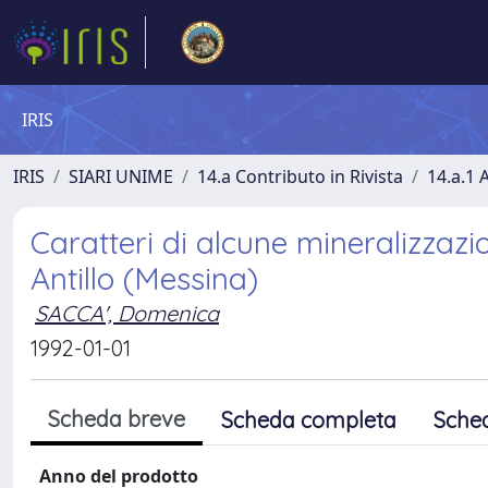
IRIS
IRIS
SIARI UNIME
14.a Contributo in Rivista
14.a.1 A
Caratteri di alcune mineralizzazion
Antillo (Messina)
SACCA', Domenica
1992-01-01
Scheda breve
Scheda completa
Sche
Anno del prodotto