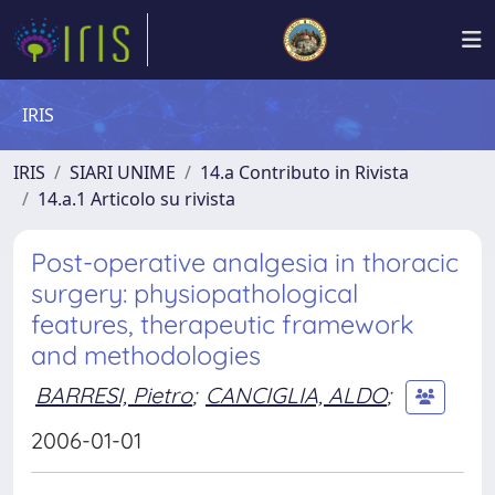
IRIS
IRIS
SIARI UNIME
14.a Contributo in Rivista
14.a.1 Articolo su rivista
Post-operative analgesia in thoracic
surgery: physiopathological
features, therapeutic framework
and methodologies
BARRESI, Pietro
;
CANCIGLIA, ALDO
;
2006-01-01