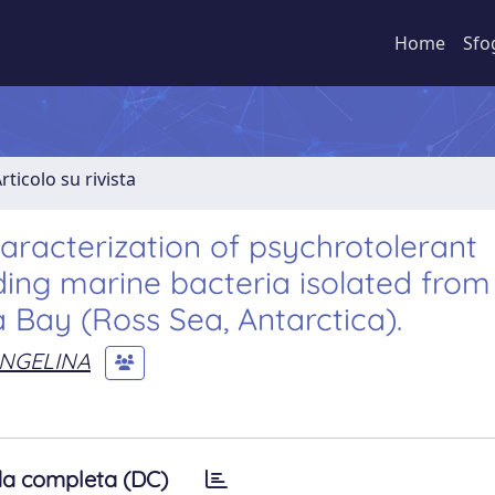
Home
Sfo
rticolo su rivista
aracterization of psychrotolerant
ing marine bacteria isolated from
a Bay (Ross Sea, Antarctica).
ANGELINA
a completa (DC)