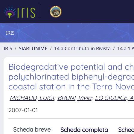
IRIS
IRIS
SIARI UNIME
14.a Contributo in Rivista
14.a.1 A
Biodegradative potential and ch
polychlorinated biphenyl-degrad
coastal station in the Terra Nov
MICHAUD, LUIGI
;
BRUNI, Vivia
;
LO GIUDICE, 
2007-01-01
Scheda breve
Scheda completa
Sched