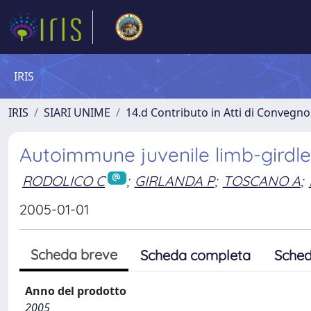
IRIS
IRIS
SIARI UNIME
14.d Contributo in Atti di Convegno
Autoimmune juvenile limb-girdl
RODOLICO C
;
GIRLANDA P
;
TOSCANO A
;
2005-01-01
Scheda breve
Scheda completa
Sched
Anno del prodotto
2005