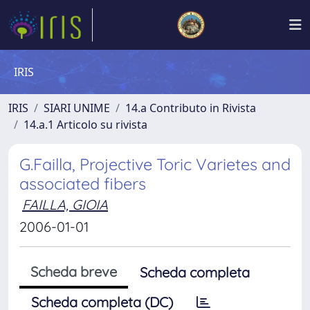
IRIS
IRIS
SIARI UNIME
14.a Contributo in Rivista
14.a.1 Articolo su rivista
G.Failla, Projective Toric Varietes and
associated fibers
FAILLA, GIOIA
2006-01-01
Scheda breve
Scheda completa
Scheda completa (DC)