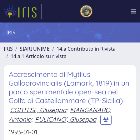
IRIS
IRIS
SIARI UNIME
14.a Contributo in Rivista
14.a.1 Articolo su rivista
Accrescimento di Mytilus
Galloprovincialis (Lamark, 1819) in un
parco sperimentale open-sea nel
Golfo di Castellammare (TP-Sicilia)
CORTESE, Giuseppa
;
MANGANARO,
Antonio
;
PULICANO', Giuseppa
1993-01-01