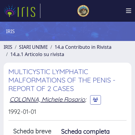
IRIS
IRIS
SIARI UNIME
14.a Contributo in Rivista
14.a.1 Articolo su rivista
MULTICYSTIC LYMPHATIC
MALFORMATIONS OF THE PENIS -
REPORT OF 2 CASES
COLONNA, Michele Rosario
;
1992-01-01
Scheda breve
Scheda completa