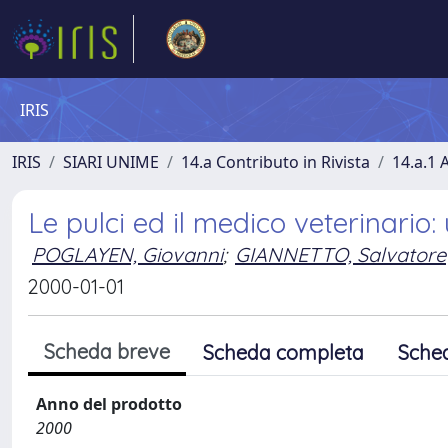
IRIS
IRIS
SIARI UNIME
14.a Contributo in Rivista
14.a.1 A
Le pulci ed il medico veterinario
POGLAYEN, Giovanni
;
GIANNETTO, Salvatore
2000-01-01
Scheda breve
Scheda completa
Sche
Anno del prodotto
2000