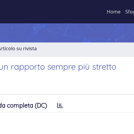
Home
Sfo
rticolo su rivista
: un rapporto sempre più stretto
da completa (DC)