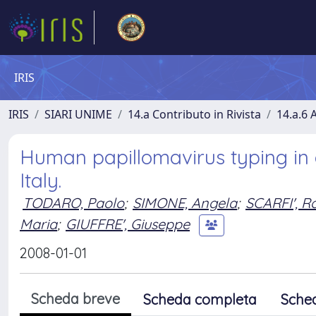
IRIS
IRIS
SIARI UNIME
14.a Contributo in Rivista
14.a.6 A
Human papillomavirus typing in 
Italy.
TODARO, Paolo
;
SIMONE, Angela
;
SCARFI', R
Maria
;
GIUFFRE', Giuseppe
2008-01-01
Scheda breve
Scheda completa
Sche