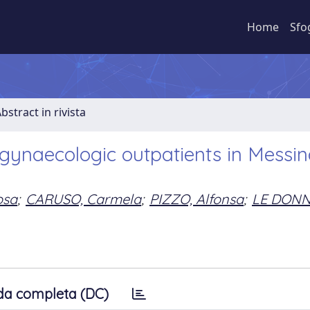
Home
Sfo
bstract in rivista
gynaecologic outpatients in Messin
osa
;
CARUSO, Carmela
;
PIZZO, Alfonsa
;
LE DONN
da completa (DC)