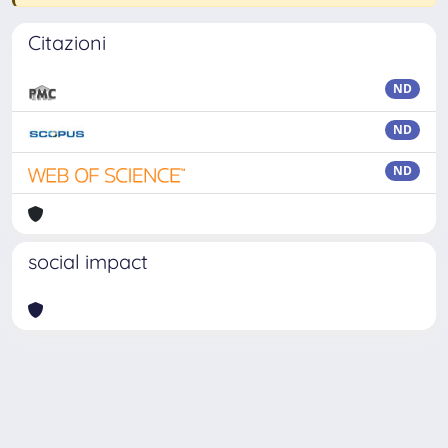
Citazioni
ND
ND
ND
social impact
Powered by
IRIS
-
about IRIS
-