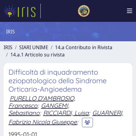
IRIS
IRIS
SIARI UNIME
14.a Contributo in Rivista
14.a.1 Articolo su rivista
Difficoltà di inquadramento
eziopatologico della Sindrome
Orticaria-Angioedema
PURELLO D'AMBROSIO,
Francesco
;
GANGEMI,
Sebastiano
;
RICCIARDI, Luisa
;
GUARNERI,
Fabrizio Nicola Giuseppe
;
1995-01-01