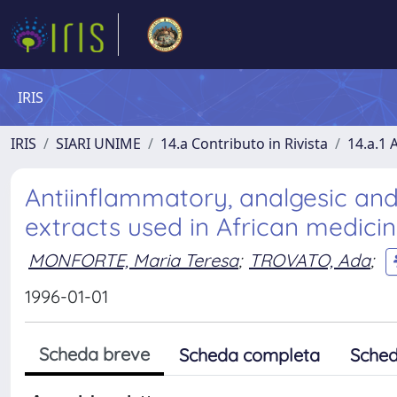
IRIS
IRIS
SIARI UNIME
14.a Contributo in Rivista
14.a.1 A
Antiinflammatory, analgesic and 
extracts used in African medici
MONFORTE, Maria Teresa
;
TROVATO, Ada
;
1996-01-01
Scheda breve
Scheda completa
Sched