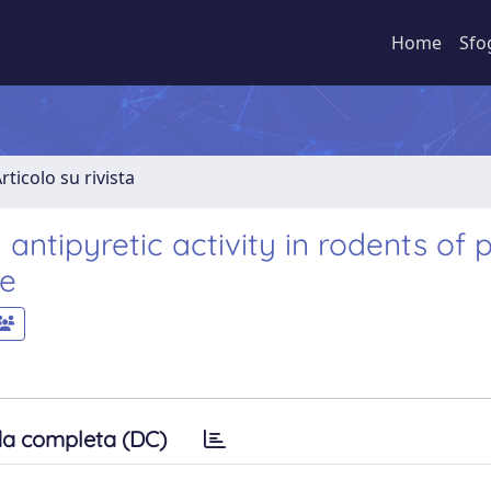
Home
Sfo
rticolo su rivista
antipyretic activity in rodents of p
ne
a completa (DC)