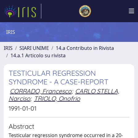
IRIS
IRIS
SIARI UNIME
14.a Contributo in Rivista
14.a.1 Articolo su rivista
TESTICULAR REGRESSION
SYNDROME - A CASE-REPORT
CORRADO, Francesco
;
CARLO STELLA,
Narciso
;
TRIOLO, Onofrio
1991-01-01
Abstract
Testicular regression syndrome occurred in a 20-