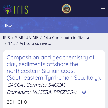
IRIS
IRIS
SIARI UNIME
14.a Contributo in Rivista
14.a.1 Articolo su rivista
Composition and geochemistry of
clay sediments offshore the
northeastern Sicilian coast
(Southeastern Tyrrhenian Sea, Italy).
SACCA', Carmelo
;
SACCA',
Domenica
;
NUCERA, PREZIOSA
;
2011-01-01