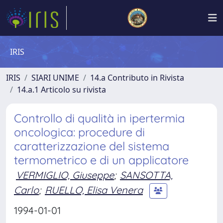
IRIS
IRIS
SIARI UNIME
14.a Contributo in Rivista
14.a.1 Articolo su rivista
Controllo di qualità in ipertermia
oncologica: procedure di
caratterizzazione del sistema
termometrico e di un applicatore
VERMIGLIO, Giuseppe
;
SANSOTTA,
Carlo
;
RUELLO, Elisa Venera
1994-01-01