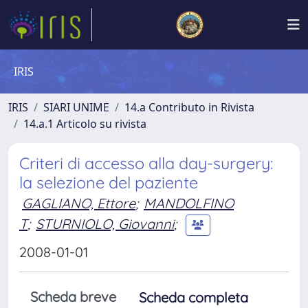
IRIS
IRIS
SIARI UNIME
14.a Contributo in Rivista
14.a.1 Articolo su rivista
Criteri di accesso alla day-surgery:
la selezione del paziente
GAGLIANO, Ettore
;
MANDOLFINO
T
;
STURNIOLO, Giovanni
;
2008-01-01
Scheda breve
Scheda completa