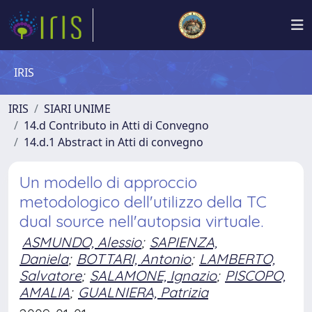
IRIS
IRIS
SIARI UNIME
14.d Contributo in Atti di Convegno
14.d.1 Abstract in Atti di convegno
Un modello di approccio
metodologico dell'utilizzo della TC
dual source nell'autopsia virtuale.
ASMUNDO, Alessio
;
SAPIENZA,
Daniela
;
BOTTARI, Antonio
;
LAMBERTO,
Salvatore
;
SALAMONE, Ignazio
;
PISCOPO,
AMALIA
;
GUALNIERA, Patrizia