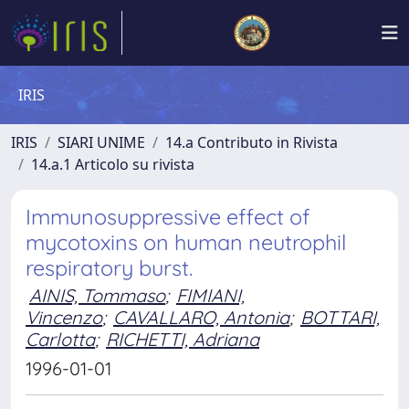
IRIS
IRIS
SIARI UNIME
14.a Contributo in Rivista
14.a.1 Articolo su rivista
Immunosuppressive effect of
mycotoxins on human neutrophil
respiratory burst.
AINIS, Tommaso
;
FIMIANI,
Vincenzo
;
CAVALLARO, Antonia
;
BOTTARI,
Carlotta
;
RICHETTI, Adriana
1996-01-01