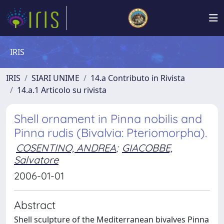
IRIS
IRIS
SIARI UNIME
14.a Contributo in Rivista
14.a.1 Articolo su rivista
Shell ornament in Pinna nobilis and
Pinna rudis (Bivalvia: Pteriomorpha).
COSENTINO, ANDREA
;
GIACOBBE,
Salvatore
2006-01-01
Abstract
Shell sculpture of the Mediterranean bivalves Pinna