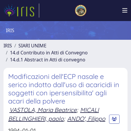
IRIS
IRIS
SIARI UNIME
14.d Contributo in Atti di Convegno
14.d.1 Abstract in Atti di convegno
Modificazioni dell'ECP nasale e
serico indotto dall'uso di acaricidi in
soggetti con ipersensibilita' agli
acari della polvere
VASTOLA, Maria Beatrice
;
MICALI
BELLINGHIERI, paolo
;
ANDO', Filippo
1994-01-01