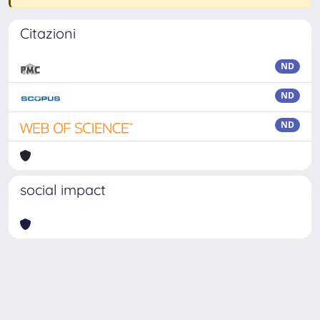
Citazioni
ND
ND
ND
social impact
Powered by
IRIS
-
about IRIS
-