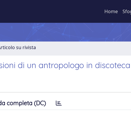
Home
Sfo
rticolo su rivista
sioni di un antropologo in discoteca
da completa (DC)