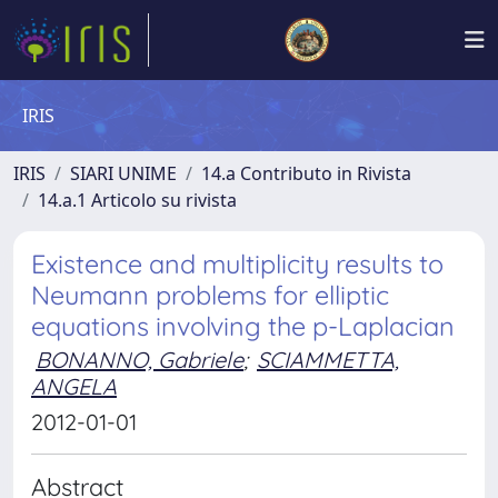
IRIS
IRIS
SIARI UNIME
14.a Contributo in Rivista
14.a.1 Articolo su rivista
Existence and multiplicity results to
Neumann problems for elliptic
equations involving the p-Laplacian
BONANNO, Gabriele
;
SCIAMMETTA,
ANGELA
2012-01-01
Abstract