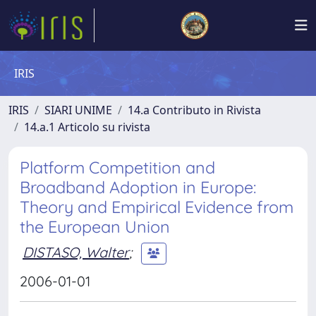
IRIS
IRIS
SIARI UNIME
14.a Contributo in Rivista
14.a.1 Articolo su rivista
Platform Competition and
Broadband Adoption in Europe:
Theory and Empirical Evidence from
the European Union
DISTASO, Walter
;
2006-01-01