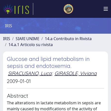
IRIS
IRIS
SIARI UNIME
14.a Contributo in Rivista
14.a.1 Articolo su rivista
Glucose and lipid metabolism in
sepsis and endotoxemia.
SIRACUSANO, Luca
;
GIRASOLE, Viviana
2009-01-01
Abstract
The alterations in lactate metabolism in sepsis are
mainly caused by modifications of the activity of