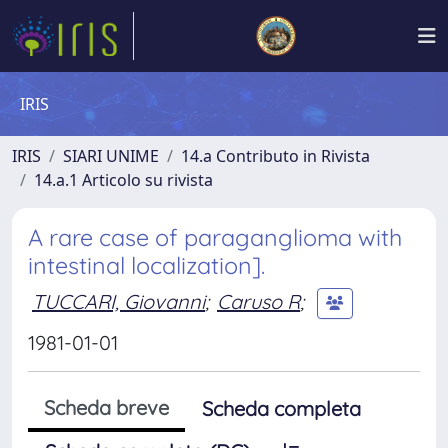
IRIS
IRIS
SIARI UNIME
14.a Contributo in Rivista
14.a.1 Articolo su rivista
A rare case of paraganglioma with
intestinal localization].
TUCCARI, Giovanni
;
Caruso R
;
1981-01-01
Scheda breve
Scheda completa