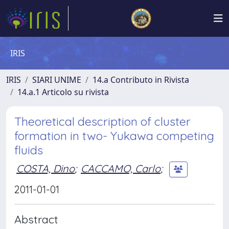
IRIS
IRIS
SIARI UNIME
14.a Contributo in Rivista
14.a.1 Articolo su rivista
Theoretical description of cluster
formation in two- Yukawa competing
fluids
COSTA, Dino
;
CACCAMO, Carlo
;
2011-01-01
Abstract