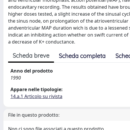
and ventricular monophasic action potential (MAP), hav
endocavitary recording. The results obtained have brou
higher doses tested, a slight increase of the sinusal cyc
the sinus node, on prolongation of the atrioventricular 
andventricular MAP duration wich is due to a lessened s
indicat an inhibiting action whether on swift current of
a decrease of K+ conductance.
Scheda breve
Scheda completa
Sche
Anno del prodotto
1990
Appare nelle tipologie:
14.a.1 Articolo su rivista
File in questo prodotto:
Non ci sono file associati a questo prodotto.