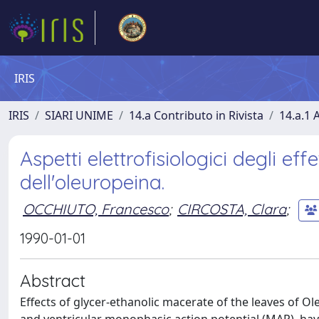
IRIS
IRIS
SIARI UNIME
14.a Contributo in Rivista
14.a.1 A
Aspetti elettrofisiologici degli ef
dell'oleuropeina.
OCCHIUTO, Francesco
;
CIRCOSTA, Clara
;
1990-01-01
Abstract
Effects of glycer-ethanolic macerate of the leaves of O