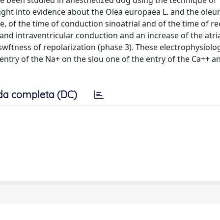
e been studied in anesthetized dog using the technique of
ght into evidence about the Olea europaea L. and the oleur
le, of the time of conduction sinoatrial and of the time of r
and intraventricular conduction and an increase of the atri
wftness of repolarization (phase 3). These electrophysiolog
 entry of the Na+ on the slou one of the entry of the Ca++ a
da completa (DC)