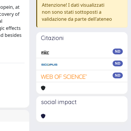
Attenzione! I dati visualizzati
opein, at
non sono stati sottoposti a
ecovery of
validazione da parte dell'ateneo
al
ic effects
nd besides
Citazioni
ND
ND
ND
social impact