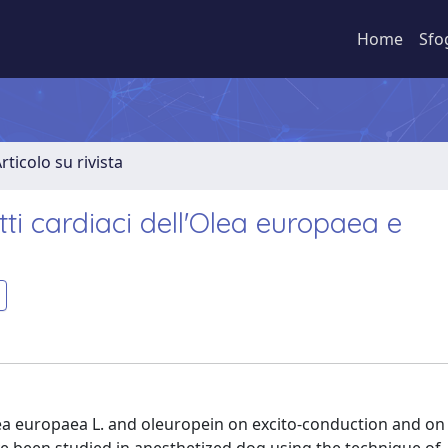
Home
Sfo
rticolo su rivista
fetti cardiaci dell'Olea europaea e
lea europaea L. and oleuropein on excito-conduction and on r