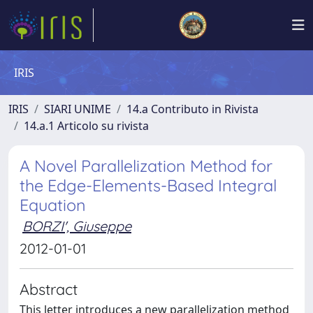
IRIS
IRIS
SIARI UNIME
14.a Contributo in Rivista
14.a.1 Articolo su rivista
A Novel Parallelization Method for
the Edge-Elements-Based Integral
Equation
BORZI', Giuseppe
2012-01-01
Abstract
This letter introduces a new parallelization method