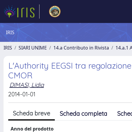
IRIS
IRIS
SIARI UNIME
14.a Contributo in Rivista
14.a.1 A
L'Authority EEGSI tra regolazione
CMOR
DIMASI, Lidia
2014-01-01
Scheda breve
Scheda completa
Sche
Anno del prodotto