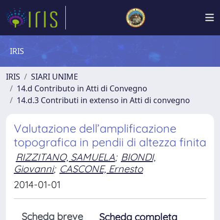
IRIS
IRIS
SIARI UNIME
14.d Contributo in Atti di Convegno
14.d.3 Contributi in extenso in Atti di convegno
Valutazione dell’amplificazione
topografica in pendii di altezza finita
RIZZITANO, SAMUELA
;
BIONDI,
Giovanni
;
CASCONE, Ernesto
2014-01-01
Scheda breve
Scheda completa