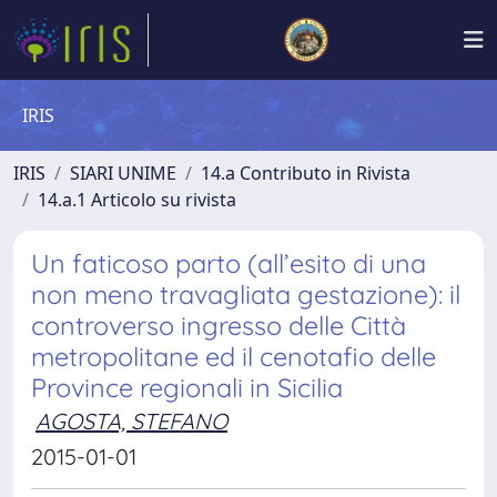
IRIS
IRIS
SIARI UNIME
14.a Contributo in Rivista
14.a.1 Articolo su rivista
Un faticoso parto (all’esito di una
non meno travagliata gestazione): il
controverso ingresso delle Città
metropolitane ed il cenotafio delle
Province regionali in Sicilia
AGOSTA, STEFANO
2015-01-01