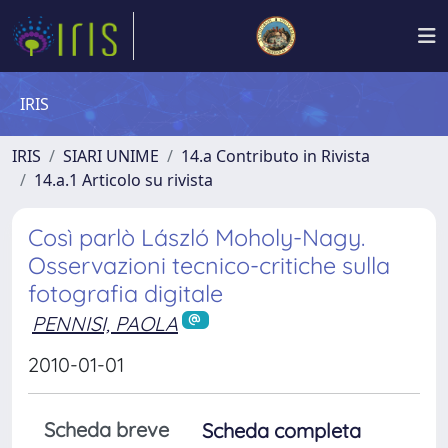
IRIS
IRIS
SIARI UNIME
14.a Contributo in Rivista
14.a.1 Articolo su rivista
Così parlò László Moholy-Nagy.
Osservazioni tecnico-critiche sulla
fotografia digitale
PENNISI, PAOLA
2010-01-01
Scheda breve
Scheda completa