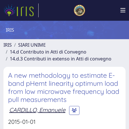
IRIS
IRIS
SIARI UNIME
14.d Contributo in Atti di Convegno
14.d.3 Contributi in extenso in Atti di convegno
A new methodology to estimate E-
band pHemt linearity optimum load
from low microwave frequency load
pull measurements
CARDILLO, Emanuele
2015-01-01