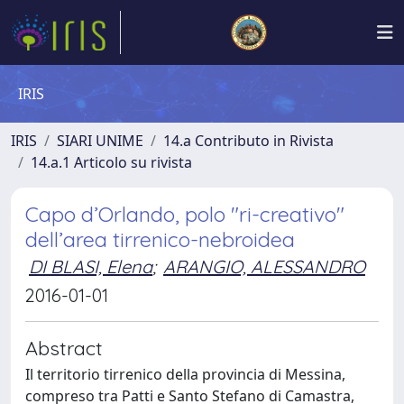
IRIS
IRIS
SIARI UNIME
14.a Contributo in Rivista
14.a.1 Articolo su rivista
Capo d’Orlando, polo "ri-creativo"
dell’area tirrenico-nebroidea
DI BLASI, Elena
;
ARANGIO, ALESSANDRO
2016-01-01
Abstract
Il territorio tirrenico della provincia di Messina,
compreso tra Patti e Santo Stefano di Camastra,