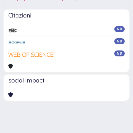
Citazioni
ND
ND
ND
social impact
Powered by
IRIS
-
about IRIS
-