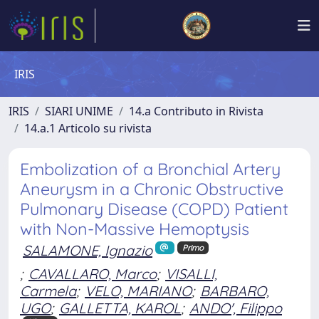
IRIS
IRIS
SIARI UNIME
14.a Contributo in Rivista
14.a.1 Articolo su rivista
Embolization of a Bronchial Artery
Aneurysm in a Chronic Obstructive
Pulmonary Disease (COPD) Patient
with Non-Massive Hemoptysis
SALAMONE, Ignazio
Primo
;
CAVALLARO, Marco
;
VISALLI,
Carmela
;
VELO, MARIANO
;
BARBARO,
UGO
;
GALLETTA, KAROL
;
ANDO', Filippo