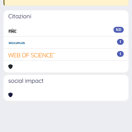
Citazioni
ND
1
1
social impact
Powered by
IRIS
-
about IRIS
-