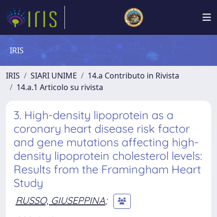
IRIS
IRIS
SIARI UNIME
14.a Contributo in Rivista
14.a.1 Articolo su rivista
3. High-density lipoprotein as a
coronary heart disease risk factor
and gene mutations affecting high-
density lipoprotein cholesterol levels:
Results from the Framingham Heart
Study
RUSSO, GIUSEPPINA
;