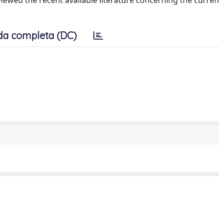
viewed the recent available literature concerning the curr
da completa (DC)