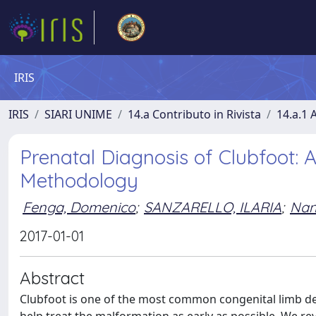
IRIS
IRIS
SIARI UNIME
14.a Contributo in Rivista
14.a.1 A
Prenatal Diagnosis of Clubfoot: 
Methodology
Fenga, Domenico
;
SANZARELLO, ILARIA
;
Nan
2017-01-01
Abstract
Clubfoot is one of the most common congenital limb defo