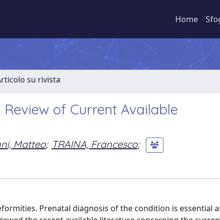
Home
Sfo
rticolo su rivista
A Review of Current Available
ni, Matteo
;
TRAINA, Francesco
;
rmities. Prenatal diagnosis of the condition is essential as