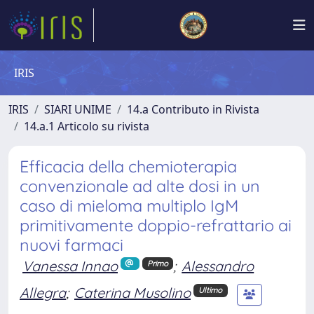
IRIS
IRIS
SIARI UNIME
14.a Contributo in Rivista
14.a.1 Articolo su rivista
Efficacia della chemioterapia
convenzionale ad alte dosi in un
caso di mieloma multiplo IgM
primitivamente doppio-refrattario ai
nuovi farmaci
Vanessa Innao
;
Alessandro
Primo
Allegra
;
Caterina Musolino
Ultimo